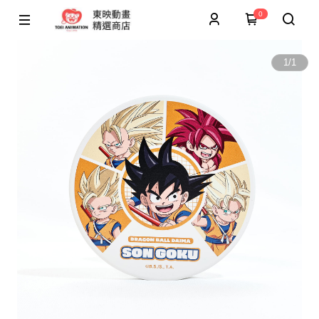
0
1
/
1