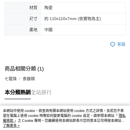
材質
陶瓷
尺寸
約 110x110x7mm (依實物為主)
產地
中國
客服
商品相關分類 (1)
七龍珠
食器類
本分類熱銷
全站排行
本網站中使用 cookie，欲查詢有關本網站使用 cookie 方式之詳情，及若您不希
熱門標籤
望在電腦上使用 cookie 時應如何變更電腦的 cookie 設定，請參閱本網站「
隱私
權條款
」之 Cookie 聲明。您繼續使用本網站即表示您同意本公司得按本網站使
用條款之 Cookie 聲明使用 cookie。
了解更多 >