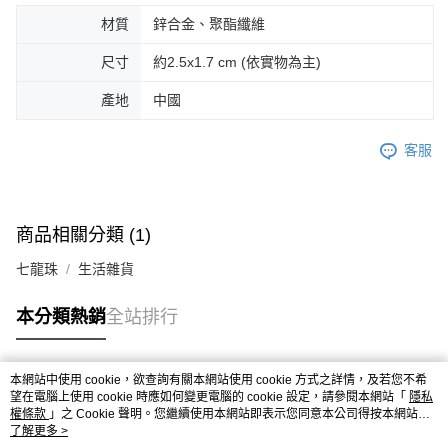
材質
鋅合金、聚酯纖維
尺寸
約2.5x1.7 cm (依實物為主)
產地
中國
客服
商品相關分類 (1)
七龍珠
生活雜貨
本分類熱銷
全站排行
本網站中使用 cookie，欲查詢有關本網站使用 cookie 方式之詳情，及若您不希
熱門標籤
望在電腦上使用 cookie 時應如何變更電腦的 cookie 設定，請參閱本網站「
隱私
權條款
」之 Cookie 聲明。您繼續使用本網站即表示您同意本公司得按本網站使
用條款之 Cookie 聲明使用 cookie。
了解更多 >