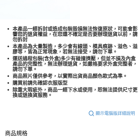
本產品一經拆封或造成包裝毀損無法恢復原狀，可能會影
響您的退貨權益，在您還不確定是否要辦理退貨以前，請
勿拆封
本產品為大量製造，多少會有線頭、模具痕跡、溢色、溢
膠等，皆為正常現象，若無法接受，請勿下單。
運送過程包裝(含外盒)多少有碰撞擠壓，但並不損及內盒
產品的完整性，無法辦理退貨，如嚴格要求外盒完整者，
請勿下單。
商品照片僅供參考，以實際出貨商品顏色款式為準。
購買前請先確認衣服版型
除重大瑕疵外，商品一經下水或使用，恕無法提供尺寸更
換或退換貨服務。
顯示電腦版詳細說明
商品規格