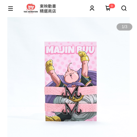
0
1
/
3