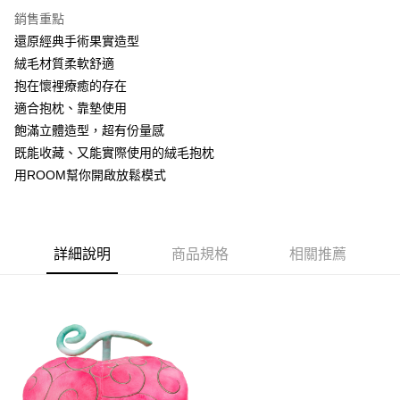
全家取貨付款
銷售重點
每筆NT$60，滿NT$1,000(含以上)免運費
還原經典手術果實造型
7-11取貨付款
絨毛材質柔軟舒適
每筆NT$60，滿NT$1,000(含以上)免運費
抱在懷裡療癒的存在
適合抱枕、靠墊使用
宅配-本島
飽滿立體造型，超有份量感
每筆NT$150，滿NT$1,500(含以上)免運費
既能收藏、又能實際使用的絨毛抱枕
用ROOM幫你開啟放鬆模式
詳細說明
商品規格
相關推薦