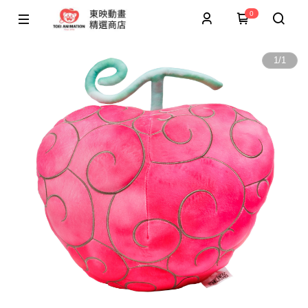
0
1
/
1