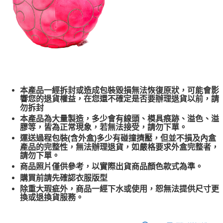
本產品一經拆封或造成包裝毀損無法恢復原狀，可能會影
響您的退貨權益，在您還不確定是否要辦理退貨以前，請
勿拆封
本產品為大量製造，多少會有線頭、模具痕跡、溢色、溢
膠等，皆為正常現象，若無法接受，請勿下單。
運送過程包裝(含外盒)多少有碰撞擠壓，但並不損及內盒
產品的完整性，無法辦理退貨，如嚴格要求外盒完整者，
請勿下單。
商品照片僅供參考，以實際出貨商品顏色款式為準。
購買前請先確認衣服版型
除重大瑕疵外，商品一經下水或使用，恕無法提供尺寸更
換或退換貨服務。