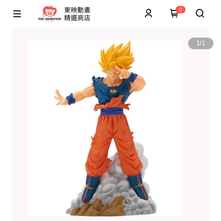
0
1
/
1